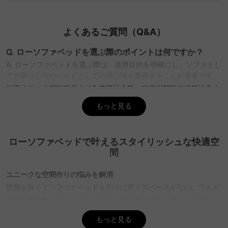
よくあるご質問（Q&A）
Q. ローソファベッドを選ぶ際のポイントは何ですか？
A. ローソファベッドを選ぶ際は、使用目的を明確にし、ソファとし
ての座り心地やベッドとしての寝心地を重視することが重要です。
設置スペースや変形タイプも考慮に入れ、部屋の動線が確保できる
か確認しましょう。CAGUUUでは、バーチャルショールームを活用
もっと見る
して、実際の設置イメージを確認できるので、選びやすさが向上し
ます。
Q. ローソファベッドのメリットとデメリットは何ですか？
ローソファベッドで叶えるスタイリッシュな快適空
A. ローソファベッドのメリットは、限られたスペースを有効活用で
間
きる点と、くつろぎやすい低い座面です。一方で、座面が低いため
立ち上がりにくい場合があります。CAGUUUのローソファベッド
ユニークな空間作りの悩みを解消
は、選択肢が豊富で、北欧モダンやヴィンテージなど多彩なスタイ
部屋が狭くてソファとベッドを別々に置くスペースがない、でもど
ルから選べ、高品質素材で長く愛用できます。
ちらも諦めたくない。そんな悩みに寄り添うのが、ローソファベッ
ドの存在。低い座面がもたらす開放感と、ベッドへの簡単な変形
Q. ローソファベッドの通気性はどのように確保できます
もっと見る
か？
で、限られた空間を最大限に活用できます。