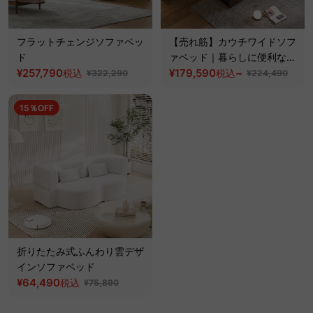
フラットチェンジソファベッ
【売れ筋】カウチワイドソフ
ド
ァベッド｜暮らしに便利な洗
¥257,790
えるカバー＆伸長式ソファ
¥179,590
~
税込
税込
¥322,290
¥224,490
15％OFF
折りたたみ式ふんわり雲デザ
インソファベッド
¥64,490
税込
¥75,890