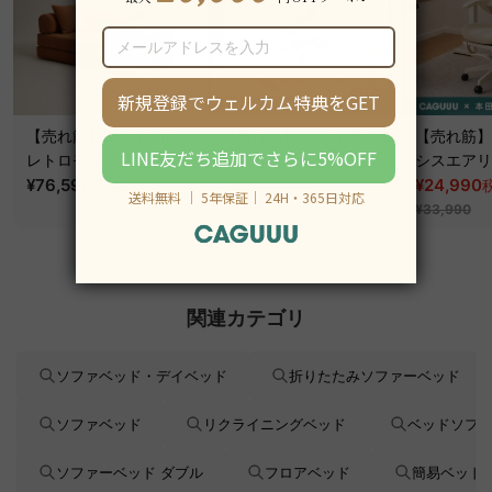
【売れ筋】Soft Prime
【売れ筋】AXISU アク
【売れ筋】A
レトロモダンソファベ
シスコアライトオフィ
シスエアリ
ッド｜20色以上から選
¥76,590
~
スチェア
¥31,790
フィスチェ
¥24,990
税込
税込
¥39,290
べるコーデュロイ
¥33,990
2WAY【色カスタマイ
ズ可】
関連カテゴリ
ソファベッド・デイベッド
折りたたみソファーベッド
ソファベッド
リクライニングベッド
ベッドソフ
ソファーベッド ダブル
フロアベッド
簡易ベッド