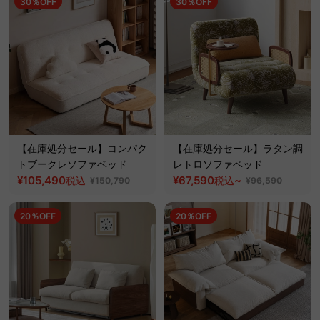
30％OFF
30％OFF
【在庫処分セール】コンパク
【在庫処分セール】ラタン調
トブークレソファベッド
レトロソファベッド
¥105,490
¥67,590
~
税込
税込
¥150,790
¥96,590
20％OFF
20％OFF