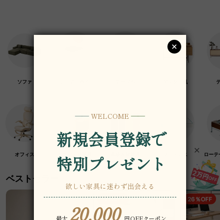
ソファ
チェア・椅子
テーブル
デスク・机
オフィス
クラフト紙家具
高級木材家具
マットレス
ローテ
ベストセラー
19％OFF
26％OFF