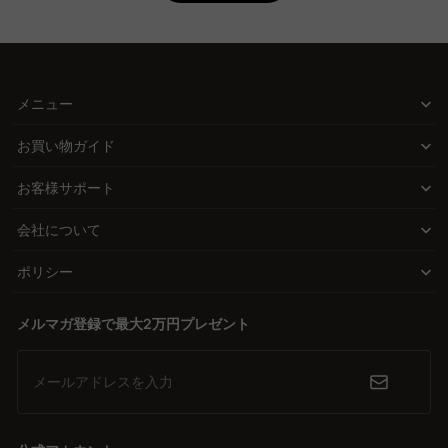
A. 通気性の良いローソファベッドを選ぶためには、すのこ仕様や通
CAGUUUのローソファベッドが提供する解決策
気性の良い素材を使用した製品を選ぶと良いでしょう。CAGUUUで
は、通気性に優れた商品も取り揃えており、5年品質保証が付いて
ローソファベッドは、ソファとしての快適さとベッドとしての寝心
いるため、安心して選べるのが魅力です。
地の両方を兼ね備えています。CAGUUUでは、座面引き出し式や背
メニュー
もたれを倒すタイプなど多様な変形スタイルを取り揃え、どんな部
Q. ローソファベッドの変形タイプにはどのようなものがあ
りますか？
屋にもぴったりフィットする選択肢を提供します。
お買い物ガイド
A. ローソファベッドには、背もたれを倒すタイプや座面を引き出す
高品質とデザイン性の絶妙なバランス
タイプなどがあります。座面引き出し式は、ベッドにした時にフラ
お客様サポート
無垢材を使用した高品質な素材と、北欧モダンやヴィンテージなど
ットな寝心地を提供します。CAGUUUの無料インテリア提案
「MyCoordi」を利用すれば、部屋のスタイルやスペースに合わせ
会社について
多彩なデザインスタイルが、部屋におしゃれで洗練された雰囲気を
た最適な変形タイプを提案してもらえます。
プラス。中間業者を省いた直接ECモデルで、手の届く価格で提供す
ポリシー
るため、品質と価格のバランスが絶妙。
メルマガ登録で最大2万円プレゼント
安心のサポートと保証で信頼構築
CAGUUUは、5年品質保証や無料インテリア提案「MyCoordi」、
バーチャルショールームなどのサービスで、購入後の安心感をしっ
メールアドレスを入力
かりサポートします。多くの高評価レビューがその信頼性を証明。
今すぐ理想の空間を手に入れる