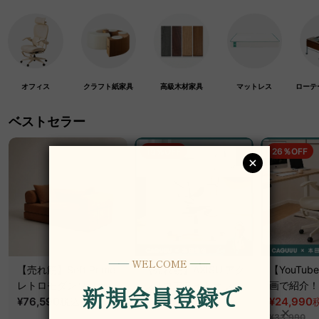
オフィス
クラフト紙家具
高級木材家具
マットレス
ローテ
ベストセラー
19％OFF
26％OFF
【売れ筋】Soft Prime
【売れ筋】AXISU アク
【YouTu
レトロモダンソファベ
シスコアライトオフィ
画で紹介！】
ッド｜20色以上から選
¥76,590
~
スチェア
¥31,790
クシスエア
¥24,990
税込
税込
¥39,290
べるコーデュロイ
オフィスチ
¥33,990