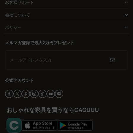
伝いをいたします。5年品質保証もついておりますので、安心で
お客様サポート
状、体をしっかり伸ばせるサイズ感、リビングにもなじむ北欧風や
す。
シンプルモダンのデザインなど、多彩な選択肢で“猫も人も心地よ
会社について
Q. 縦型の爪とぎと横型の爪とぎ、どちらが良いのでしょう
い”空間を実現します。
か？
ポリシー
A. 縦型の爪とぎは、猫が立ち上がって背伸びをしながら爪を研ぐの
高品質を手の届く価格で
に適しており、多くの猫に人気があります。一方、横型は床に置い
「品質が良いものは高い」「安価なものはすぐ壊れる」といった悩
メルマガ登録で最大2万円プレゼント
て使うタイプで、くつろぎスペースを兼ねることができ、子猫やシ
みに終止符を打つのがCAGUUUです。中間コストを削った直接EC
ニア猫に適しています。どちらも猫の好みや行動に合わせて選ぶと
モデルにより、高級ブランドにも劣らない品質と耐久性を、驚くほ
良いでしょう。CAGUUUでは、縦型も横型も豊富に取り揃えてお
メールアドレスを入力
り、5年品質保証が付いているため、安心してお選びいただけま
ど手の届きやすい価格で提供。愛猫が毎日使うものだからこそ、長
す。
く安心して使える“ちょうどいい一品”をお届けします。
公式アカウント
5年間の安心保証でずっと一緒に
爪とぎは消耗品と思われがちですが、CAGUUUの爪とぎは耐久性に
優れた頼れるアイテム。毎日の負荷にも耐え、長く使えるよう設計
されています。また、万が一の不具合にも対応する5年間の品質保
おしゃれな家具を買うならCAGUUU
証を標準で付帯し、あなたと愛猫の快適な日々をしっかりサポート
します。