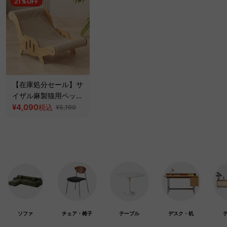
21％OFF
【在庫処分セール】サ
イザル麻製猫用ペット
ベッド
¥4,090
税込
¥5,190
ソファ
チェア・椅子
テーブル
デスク・机