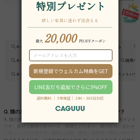
2WAY【色カスタマイ
ズ可】
関連カテゴリ
キャットタワー 突っ張り
キャットタワー スリム
キャットタワー おしゃれ
キャットタワー
猫用ベ
キャットタワー 木製
キャットハウス
ペットハウ
よくあるご質問（Q&A）
Q. 猫の爪とぎを選ぶ際に重要なポイントは何ですか？
A. 猫の爪とぎを選ぶ際は、素材、形状、設置場所が重要なポイント
です。素材は麻縄や段ボール、綿縄などがあり、猫の好みに合わせ
て選ぶことが大切です。形状も縦型、横型、傾斜型、壁貼り付け型
などさまざまです。設置場所は猫が落ち着いて爪とぎできる場所を