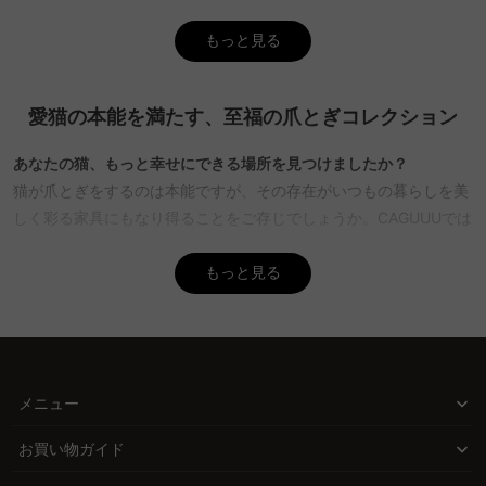
選ぶことが重要です。CAGUUUでは、これらの要素を兼ね備えた爪
もっと見る
とぎを豊富に取り揃えていますので、きっとお客様の愛猫にぴった
りの一品が見つかります。5年品質保証もついておりますので、安
心してお選びいただけます。
愛猫の本能を満たす、至福の爪とぎコレクション
Q. 段ボール製の爪とぎのメリットとデメリットは何です
か？
あなたの猫、もっと幸せにできる場所を見つけましたか？
A. 段ボール製の爪とぎは、リーズナブルで処分しやすく、多くの猫
猫が爪とぎをするのは本能ですが、その存在がいつもの暮らしを美
に好まれる傾向があります。また、形状のバリエーションが豊富
しく彩る家具にもなり得ることをご存じでしょうか。CAGUUUでは
で、U字型やベッド型など様々なタイプがあります。しかし、ゴミ
「猫も人も嬉しい」ことを前提に、デザイン性と機能性を両立した
が出やすく、買い替え頻度が高くなることがデメリットです。
爪とぎを厳選。おしゃれな空間を損なわず、猫の本能を満たす新し
もっと見る
CAGUUUでは、耐久性を考慮した段ボール製の爪とぎも取り扱って
い選択肢として、暮らしに心地よさをプラスします。
おり、長くお使いいただけるよう工夫されています。
Q. 猫が爪とぎを使ってくれない場合の対策はありますか？
スタイルも素材も、妥協しない選び方を
A. 猫が爪とぎを使わない場合、まずは設置場所を見直してみましょ
猫の好みはもちろん、飼い主のライフスタイルやインテリアに馴染
う。猫がよく通る場所や、起きた直後、食後などに置くと効果的で
むことも重要です。CAGUUUのコレクションは、素材・形状・サイ
メニュー
す。また、猫の好みの素材や形状を探るために、いくつかの種類を
ズ・デザインのすべてにこだわり、段ボールの軽さや麻縄の耐久
試してみるのも良いでしょう。CAGUUUでは、多様な素材と形状の
お買い物ガイド
性、木製や布製の上品さなど、触感と扱いやすさを両立した素材を
爪とぎを取り揃えており、愛猫の好みに合った製品を見つけるお手
選定。床置き型・ポール型・S字型など猫が自然な姿勢で使える形